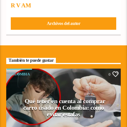
R V AM
Archivos del autor
También te puede gustar
COLOMBIA
0
Qué tener en cuenta al comprar
carro usado en Colombia: cómo
evitar estafas