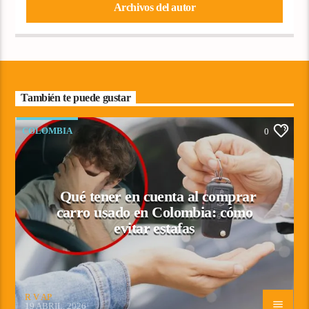
Archivos del autor
También te puede gustar
COLOMBIA
0
Qué tener en cuenta al comprar
carro usado en Colombia: cómo
evitar estafas
R V AP
19 ABRIL, 2026