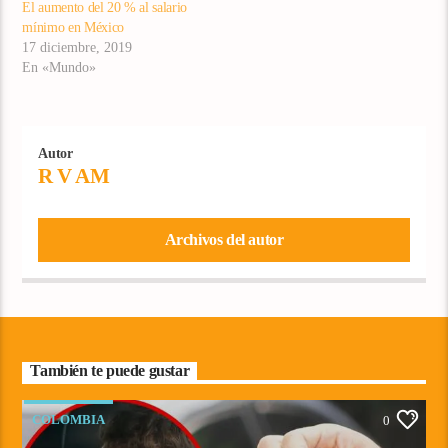
El aumento del 20 % al salario
mínimo en México
17 diciembre, 2019
En «Mundo»
Autor
R V AM
Archivos del autor
También te puede gustar
COLOMBIA
0