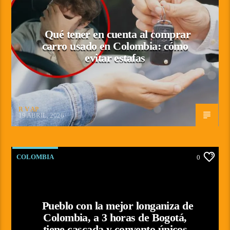
Qué tener en cuenta al comprar
carro usado en Colombia: cómo
evitar estafas
R V AP
19 ABRIL, 2026
COLOMBIA
0
Pueblo con la mejor longaniza de
Colombia, a 3 horas de Bogotá,
tiene cascada y convento únicos