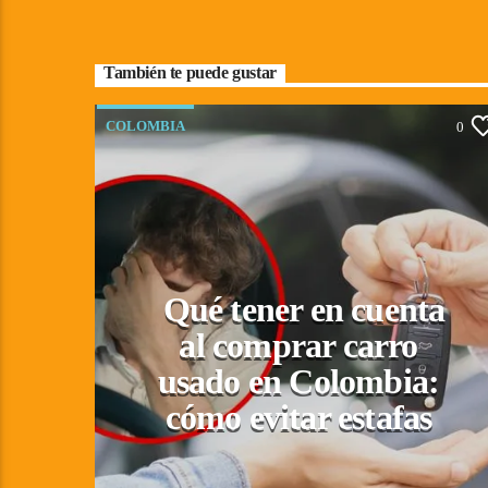
También te puede gustar
COLOMBIA
0
Qué tener en cuenta
al comprar carro
usado en Colombia:
cómo evitar estafas