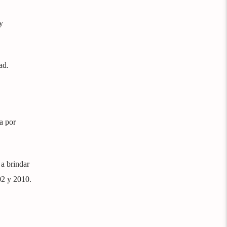
y
ad.
a por
 a brindar
02 y 2010.