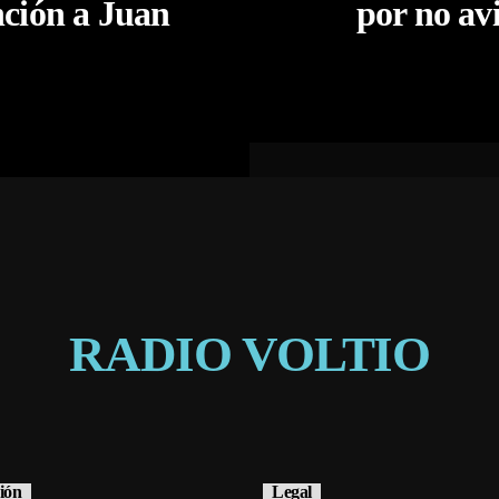
nción a Juan
por no av
RADIO VOLTIO
ión
Legal