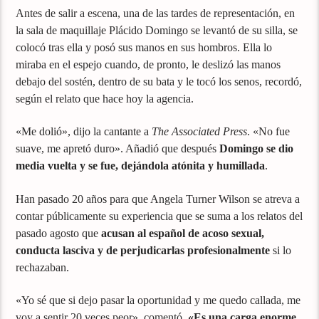
Antes de salir a escena, una de las tardes de representación, en
la sala de maquillaje Plácido Domingo se levantó de su silla, se
colocó tras ella y posó sus manos en sus hombros. Ella lo
miraba en el espejo cuando, de pronto, le deslizó las manos
debajo del sostén, dentro de su bata y le tocó los senos, recordó,
según el relato que hace hoy la agencia.
«Me dolió», dijo la cantante a
The Associated Press
. «No fue
suave, me apretó duro». Añadió que después
Domingo se dio
media vuelta y se fue, dejándola atónita y humillada
.
Han pasado 20 años para que Angela Turner Wilson se atreva a
contar públicamente su experiencia que se suma a los relatos del
pasado agosto que
acusan al español de acoso sexual,
conducta lasciva y de perjudicarlas profesionalmente
si lo
rechazaban.
«Yo sé que si dejo pasar la oportunidad y me quedo callada, me
voy a sentir 20 veces peor», comentó.
«Es una carga enorme