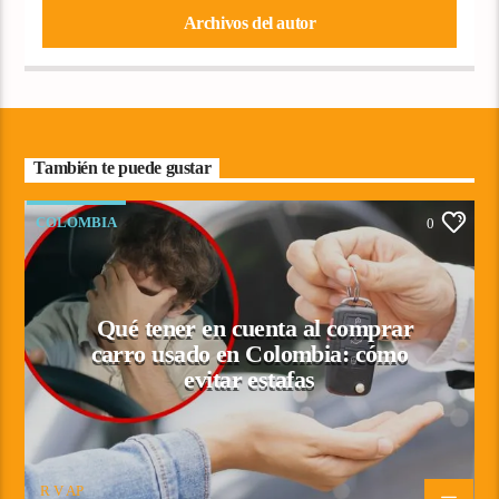
Archivos del autor
También te puede gustar
COLOMBIA
0
Qué tener en cuenta al comprar
carro usado en Colombia: cómo
evitar estafas
R V AP