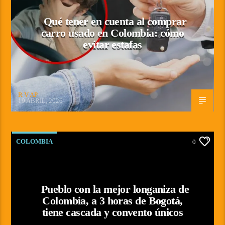
Qué tener en cuenta al comprar
carro usado en Colombia: cómo
evitar estafas
R V AP
19 ABRIL, 2026
COLOMBIA
0
Pueblo con la mejor longaniza de
Colombia, a 3 horas de Bogotá,
tiene cascada y convento únicos