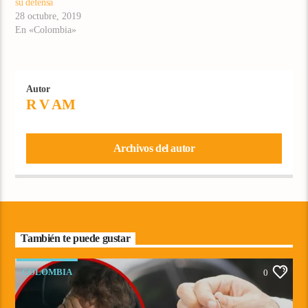
su defensa
28 octubre, 2019
En «Colombia»
Autor
R V AM
Archivos del autor
También te puede gustar
COLOMBIA
0