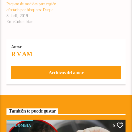
Paquete de medidas para región
$190 millones, de acuerdo
afectada por bloqueos: Duque.
con un estudio de Colfecar.
8 abril, 2019
Las comunidades indígenas
En «Colombia»
asistentes…
Autor
R V AM
Archivos del autor
También te puede gustar
COLOMBIA
0