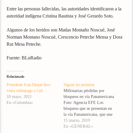
Entre las personas fallecidas, las autoridades identificaron a la
autoridad indígena Cristina Bautista y José Gerardo Soto.
Algunos de los heridos son Matías Montaño Noscué, José
Norman Montano Noscué, Crescencio Peteche Mensa y Dora
Rut Mesa Peteche.
Fuente: BLuRadio
Relacionado
Presidente Iván Duque hizo
Siguen las protestas
visita relámpago a Cali
Millonarias pérdidas por
10 mayo, 2021
bloqueos en vía Panamericana
En «Colombia»
Foto: Agencia EFE Los
bloqueos que se presentan en
la vía Panamericana, que une
a Popayán y Cali, han dejado
15 marzo, 2019
a los transportadores de carga
En «GENERAL»
del país pérdidas de hasta