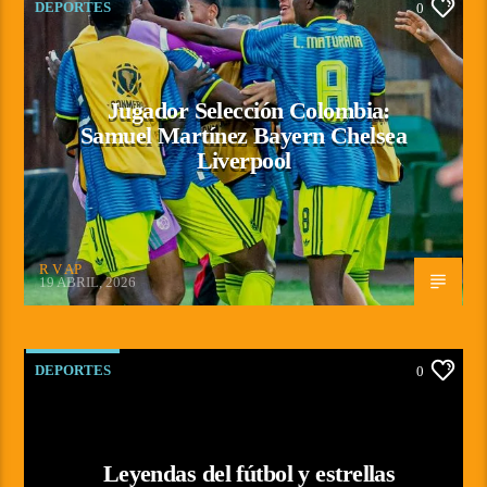
DEPORTES
0
Jugador Selección Colombia:
Samuel Martínez Bayern Chelsea
Liverpool
R V AP
19 ABRIL, 2026
DEPORTES
0
Leyendas del fútbol y estrellas