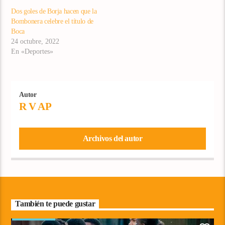
como el delantero Rafael
Dos goles de Borja hacen que la
Santos Borré no tuvieron una
Bombonera celebre el título de
buena actuación en el 1-1
Boca
de…
24 octubre, 2022
En «Deportes»
Autor
R V AP
Archivos del autor
También te puede gustar