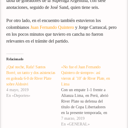
tabla de goleadores de la Superliga Argentina, con siete
anotaciones, seguido de José Sand, quien tiene seis.
Por otro lado, en el encuentro también estuvieron los
colombianos
Juan Fernando Quintero
y Jorge Carrascal, pero
en los pocos minutos que tuviero en cancha no fueron
relevantes en el trámite del partido.
Relacionado
¡Qué noche, Rafa! Santos
«No fue el Juan Fernando
Borré, un tanto y dos asistencias
Quintero de siempre»: así
en goleada 6-0 de River Plate
vieron al ’10’ de River Plate, en
sobre Aldosivi
Lima
4 mayo, 2019
Con un empate 1-1 frente a
En «Deportes»
Alianza Lima, en Perú, abrió
River Plate su defensa del
título de Copa Libertadores
en la presente temporada, en
la noche de este miércoles.
7 marzo, 2019
Tanto el volante de creación,
En «GENERAL»