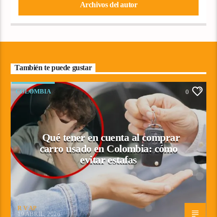
Archivos del autor
También te puede gustar
COLOMBIA
0
Qué tener en cuenta al comprar
carro usado en Colombia: cómo
evitar estafas
R V AP
19 ABRIL, 2026