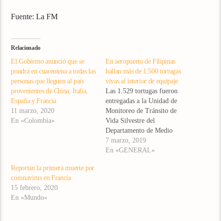
Fuente: La FM
Relacionado
El Gobierno anunció que se
En aeropuerto de Filipinas
pondrá en cuarentena a todas las
hallan más de 1.500 tortugas
personas que lleguen al país
vivas al interior de equipaje
provenientes de China, Italia,
Las 1.529 tortugas fueron
España y Francia
entregadas a la Unidad de
11 marzo, 2020
Monitoreo de Tránsito de
En «Colombia»
Vida Silvestre del
Departamento de Medio
Ambiente y Recursos
7 marzo, 2019
Naturales, según el
En «GENERAL»
comunicado. Foto: Agencia
Reportan la primera muerte por
AP Los distintos tipos de
coronavirus en Francia
tortugas fueron hallados
15 febrero, 2020
dentro de cuatro maletas de
En «Mundo»
un pasajero filipino que llegó
al Aeropuerto Internacional
Ninoy…