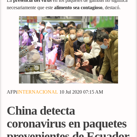
La
presencia del virus
en los paquetes de gambas no significa
necesariamente que este
alimento sea contagioso
, destacó.
AFPi
INTERNACIONAL
10 Jul 2020 07:15 AM
China detecta
coronavirus en paquetes
provenientes de Ecuador