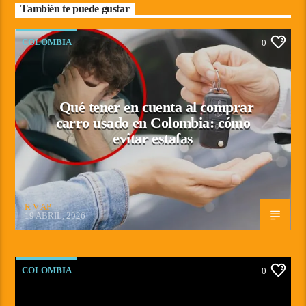
También te puede gustar
COLOMBIA
0
Qué tener en cuenta al comprar
carro usado en Colombia: cómo
evitar estafas
R V AP
19 ABRIL, 2026
COLOMBIA
0