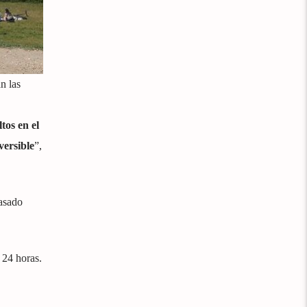
n las
tos en el
versible
”,
pasado
 24 horas.