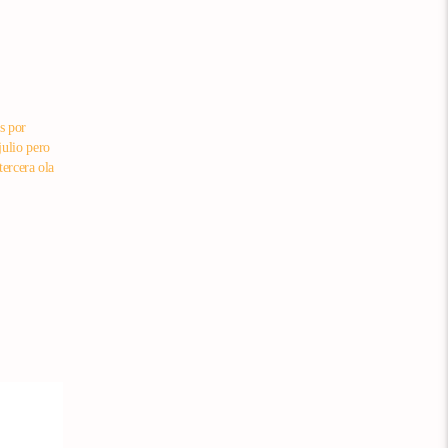
s por
ulio pero
tercera ola