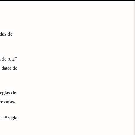
das de
a de ruta”
 datos de
reglas de
ersonas.
da
“regla