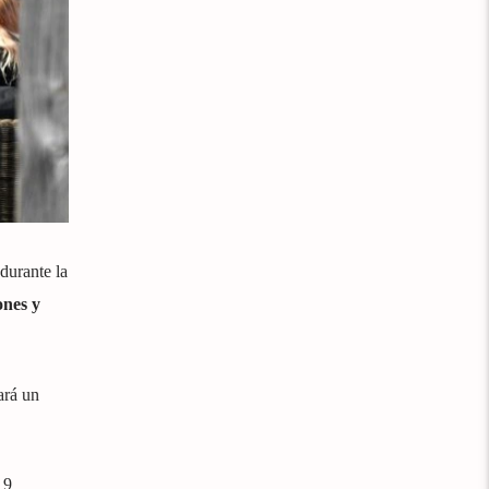
durante la
ones y
ará un
19