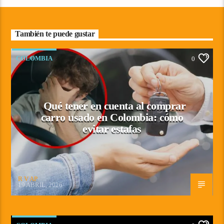
También te puede gustar
COLOMBIA
0
Qué tener en cuenta al comprar
carro usado en Colombia: cómo
evitar estafas
R V AP
19 ABRIL, 2026