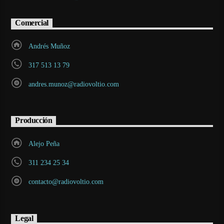
Comercial
Andrés Muñoz
317 513 13 79
andres.munoz@radiovoltio.com
Producción
Alejo Peña
311 234 25 34
contacto@radiovoltio.com
Legal