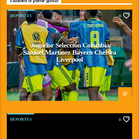
También te puede gustar
DEPORTES
0
Jugador Selección Colombia:
Samuel Martínez Bayern Chelsea
Liverpool
R V AP
19 ABRIL, 2026
DEPORTES
0