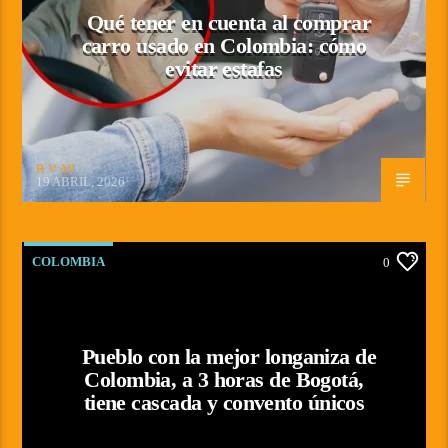
Qué tener en cuenta al comprar
carro usado en Colombia: cómo
evitar estafas
R V AP
19 ABRIL, 2026
COLOMBIA
0
Pueblo con la mejor longaniza de
Colombia, a 3 horas de Bogotá,
tiene cascada y convento únicos