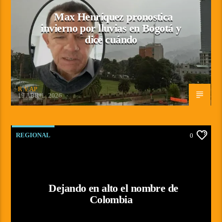
Max Henríquez pronostica
invierno por lluvias en Bogotá y
dice cuándo
R V AP
19 ABRIL, 2026
REGIONAL
0
Dejando en alto el nombre de
Colombia