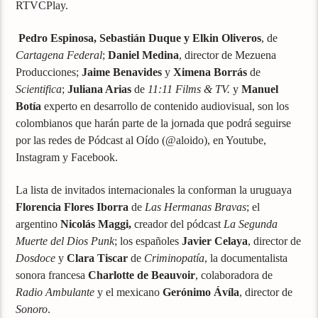
RTVCPlay.
Pedro Espinosa, Sebastián Duque y Elkin Oliveros
, de
Cartagena Federal
;
Daniel Medina
, director de Mezuena
Producciones;
Jaime Benavides
y
Ximena Borrás
de
Scientifica
;
Juliana Arias
de
11:11 Films & TV.
y
Manuel
Botía
experto en desarrollo de contenido audiovisual, son los
colombianos que harán parte de la jornada que podrá seguirse
por las redes de Pódcast al Oído (@aloido), en Youtube,
Instagram y Facebook.
La lista de invitados internacionales la conforman la uruguaya
Florencia Flores Iborra
de
Las Hermanas Bravas
; el
argentino
Nicolás Maggi,
creador del pódcast
La Segunda
Muerte del Dios Punk
; los españoles
Javier Celaya
, director de
Dosdoce
y
Clara Tiscar
de
Criminopatía
, la documentalista
sonora francesa
Charlotte de B
eauvoir
, colaboradora de
Radio Ambulante
y el mexicano
Gerónimo Ávíla
, director de
Sonoro
.