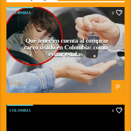
COLOMBIA
0
Qué tener en cuenta al comprar
carro usado en Colombia: cómo
evitar estafas
R V AP
19 ABRIL, 2026
COLOMBIA
0