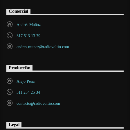
Comercial
Andrés Muñoz
317 513 13 79
andres.munoz@radiovoltio.com
Producción
Alejo Peña
311 234 25 34
contacto@radiovoltio.com
Legal