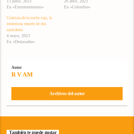
13 junio, 2023
26 abril, 2023
En «Entretenimiento»
En «Colombia»
Crónicas de la noche roja, la
misteriosa muerte de dos
sacerdotes
4 mayo, 2023
En «Destacadas»
Autor
R V AM
Archivos del autor
También te puede gustar