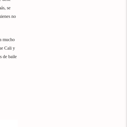
ás, se
uienes no
va mucho
ue Cali y
s de baile