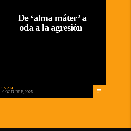
De ‘alma máter’ a
oda a la agresión
R V AM
10 OCTUBRE, 2025