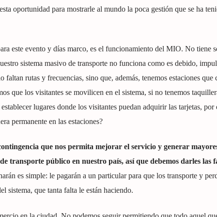
ta oportunidad para mostrarle al mundo la poca gestión que se ha teni
ara este evento y días marco, es el funcionamiento del MIO. No tiene s
uestro sistema masivo de transporte no funciona como es debido, impu
lo faltan rutas y frecuencias, sino que, además, tenemos estaciones que 
 que los visitantes se movilicen en el sistema, si no tenemos taquiller
establecer lugares donde los visitantes puedan adquirir las tarjetas, por
era permanente en las estaciones?
contingencia que nos permita mejorar el servicio y generar mayore
de transporte público en nuestro país, así que debemos darles las f
 harán es simple: le pagarán a un particular para que los transporte y pe
l sistema, que tanta falta le están haciendo.
mercio en la ciudad. No podemos seguir permitiendo que todo aquel que