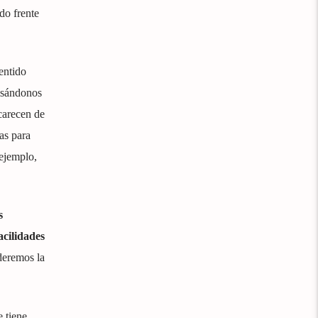
do frente
entido
lsándonos
carecen de
as para
 ejemplo,
s
acilidades
rderemos la
 tiene