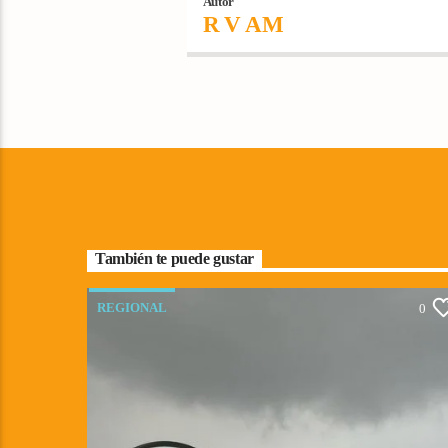
Autor
R V AM
También te puede gustar
REGIONAL
0