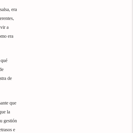
salsa, era
erentes,
vir a
como era
 qué
de
stra de
sante que
que la
u gestión
etrasos e