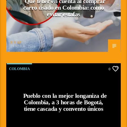
Qué tener en cuenta al comprar
carro usado en Colombia: cómo
evitar estafas
R V AP
19 ABRIL, 2026
COLOMBIA
0
Pueblo con la mejor longaniza de
Colombia, a 3 horas de Bogotá,
tiene cascada y convento únicos