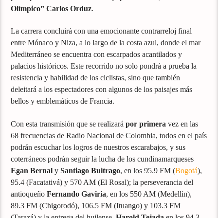
Olímpico” Carlos Orduz
.
La carrera concluirá con una emocionante contrarreloj final
entre Mónaco y Niza, a lo largo de la costa azul, donde el mar
Mediterráneo se encuentra con escarpados acantilados y
palacios históricos. Este recorrido no solo pondrá a prueba la
resistencia y habilidad de los ciclistas, sino que también
deleitará a los espectadores con algunos de los paisajes más
bellos y emblemáticos de Francia.
Con esta transmisión que se realizará
por primera
vez en las
68 frecuencias de Radio Nacional de Colombia, todos en el país
podrán escuchar los logros de nuestros escarabajos, y sus
coterráneos podrán seguir la lucha de los cundinamarqueses
Egan Bernal
y
Santiago Buitrago
, en los 95.9 FM (
Bogotá
),
95.4 (Facatativá) y 570 AM (El Rosal); la perseverancia del
antioqueño
Fernando Gaviria
, en los 550 AM (Medellín),
89.3 FM (Chigorodó), 106.5 FM (Ituango) y 103.3 FM
(Tarazá) y la entrega del huilense
Harold Tejada
en los 94.3