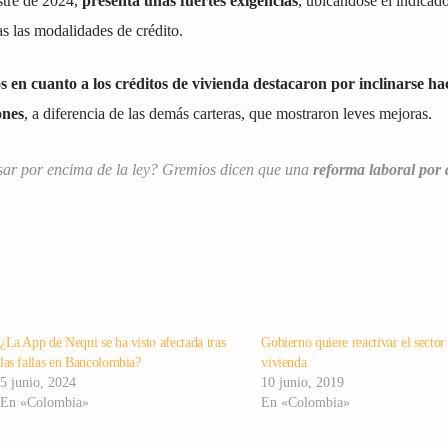
stre de 2024,
presenta unas fuertes exigencias
, ubicándose el indicad
as las modalidades de crédito.
os
en cuanto a los créditos de vivienda destacaron por inclinarse ha
ones
, a diferencia de las demás carteras, que mostraron leves mejoras.
sar por encima de la ley? Gremios dicen que una
reforma laboral por 
¿La App de Nequi se ha visto afectada tras
Gobierno quiere reactivar el sector
las fallas en Bancolombia?
vivienda
5 junio, 2024
10 junio, 2019
En «Colombia»
En «Colombia»