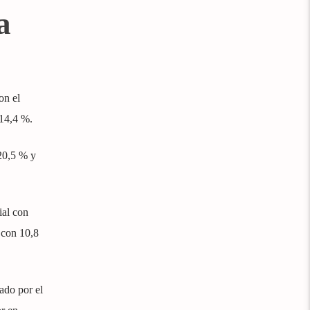
a
on el
14,4 %.
20,5 % y
ial con
 con 10,8
ado por el