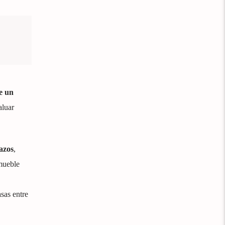
e un
aluar
azos
,
nmueble
sas entre