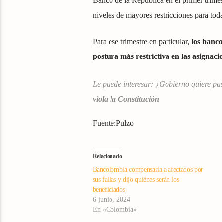
Banco de la República en el primer trime
niveles de mayores restricciones para tod
Para ese trimestre en particular,
los
banc
postura más restrictiva
en las asignaci
Le puede interesar: ¿Gobierno quiere pa
viola la Constitución
Fuente:Pulzo
Relacionado
Bancolombia compensaría a afectados por
sus fallas y dijo quiénes serán los
beneficiados
6 junio, 2024
En «Colombia»