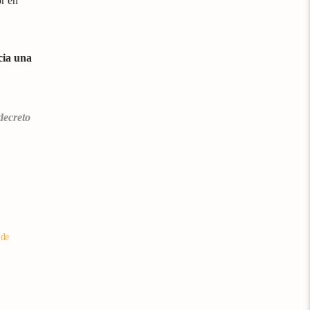
or en
cia una
decreto
 de