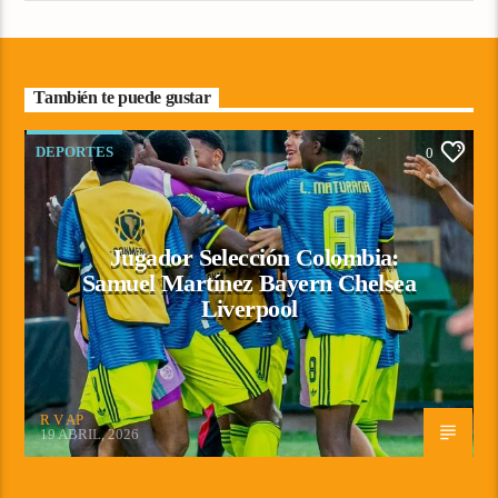
También te puede gustar
DEPORTES
0
Jugador Selección Colombia:
Samuel Martínez Bayern Chelsea
Liverpool
R V AP
19 ABRIL, 2026