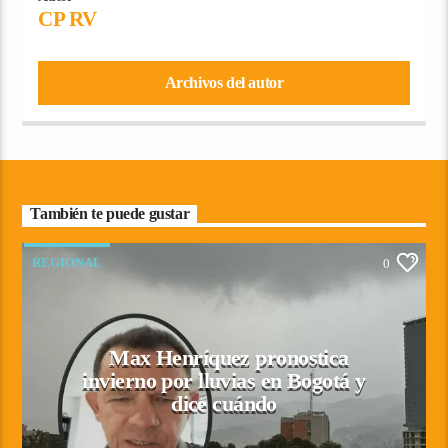
CP RV
Archivos del autor
También te puede gustar
REGIONAL
0
Max Henríquez pronostica
invierno por lluvias en Bogotá y
dice cuándo