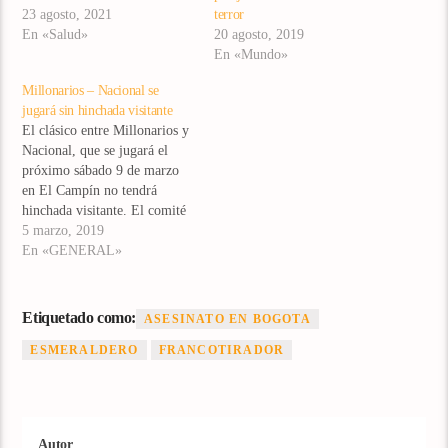
23 agosto, 2021
terror
En «Salud»
20 agosto, 2019
En «Mundo»
Millonarios – Nacional se
jugará sin hinchada visitante
El clásico entre Millonarios y
Nacional, que se jugará el
próximo sábado 9 de marzo
en El Campín no tendrá
hinchada visitante. El comité
de seguridad de Bogotá y
5 marzo, 2019
Millonarios confirmaron que
En «GENERAL»
para el partido del sábado
ante Nacional solo podrá
ingresar al estadio la hinchada
Etiquetado como:
ASESINATO EN BOGOTA
azul. El estadio El…
ESMERALDERO
FRANCOTIRADOR
Autor