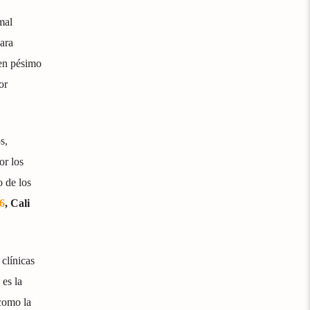
mal
ara
 en pésimo
or
s,
or los
 de los
6
, Cali
 clínicas
 es la
como la