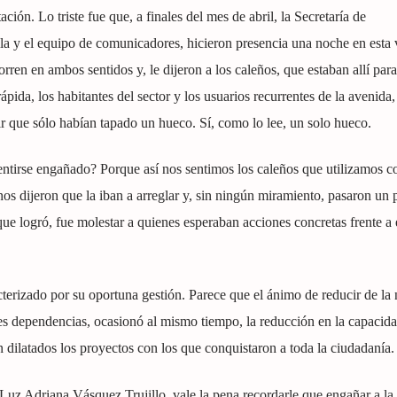
ión. Lo triste fue que, a finales del mes de abril, la Secretaría de
lla y el equipo de comunicadores, hicieron presencia una noche en esta v
ren en ambos sentidos y, le dijeron a los caleños, que estaban allí para
ápida, los habitantes del sector y los usuarios recurrentes de la avenida
rir que sólo habían tapado un hueco. Sí, como lo lee, un solo hueco.
ntirse engañado? Porque así nos sentimos los caleños que utilizamos c
nos dijeron que la iban a arreglar y, sin ningún miramiento, pasaron un 
e logró, fue molestar a quienes esperaban acciones concretas frente a 
acterizado por su oportuna gestión. Parece que el ánimo de reducir de la
ntes dependencias, ocasionó al mismo tiempo, la reducción en la capacid
en dilatados los proyectos con los que conquistaron a toda la ciudadanía.
, Luz Adriana Vásquez Trujillo, vale la pena recordarle que engañar a la