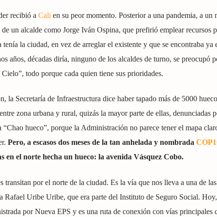
der recibió a
Cali
en su peor momento. Posterior a una pandemia, a un 
o de un alcalde como Jorge Iván Ospina, que prefirió emplear recursos p
tenía la ciudad, en vez de arreglar el existente y que se encontraba ya
s años, décadas diría, ninguno de los alcaldes de turno, se preocupó p
l Cielo”, todo porque cada quien tiene sus prioridades.
, la Secretaría de Infraestructura dice haber tapado más de 5000 hueco
tre zona urbana y rural, quizás la mayor parte de ellas, denunciadas p
da “Chao hueco”, porque la Administración no parece tener el mapa claro
er.
Pero, a escasos dos meses de la tan anhelada y nombrada
COP1
ías en el norte hecha un hueco: la avenida Vásquez Cobo.
 transitan por el norte de la ciudad. Es la vía que nos lleva a una de las
a Rafael Uribe Uribe, que era parte del Instituto de Seguro Social. Hoy,
istrada por Nueva EPS y es una ruta de conexión con vías principales 