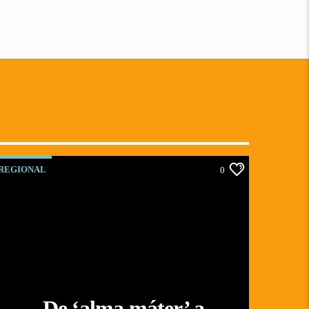
REGIONAL
0
De ‘alma máter’ a