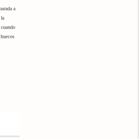
parada a
 la
, cuando
e huecos