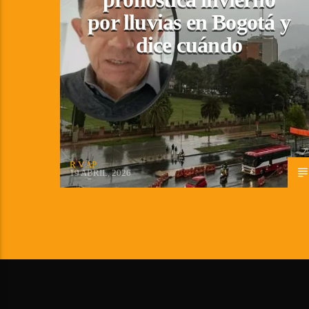
por lluvias en Bogotá y
dice cuándo
R V AP
19 ABRIL, 2026