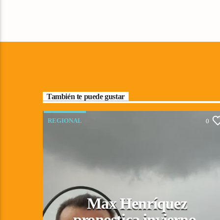
También te puede gustar
REGIONAL
0
Max Henríquez
pronostica invierno