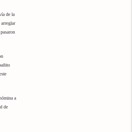
ía de la
 arreglar
, pasaron
on
pañito
este
 nómina a
ad de