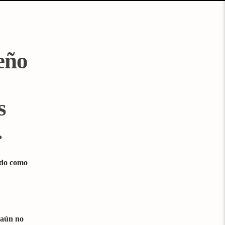
eño
s
.
cado como
 aún no