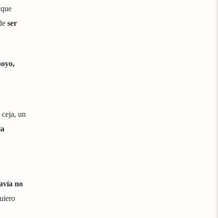
que
 de
ser
poyo,
 ceja, un
la
davía no
uiero