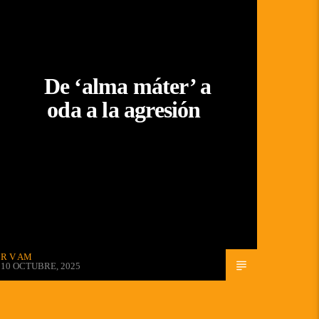
De ‘alma máter’ a
oda a la agresión
R V AM
10 OCTUBRE, 2025