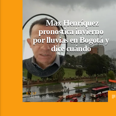
Max Henríquez
pronostica invierno
por lluvias en Bogotá y
dice cuándo
R V AP
19 ABRIL, 2026