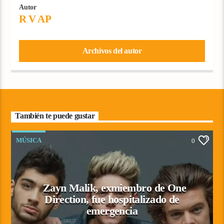
Autor
R V AP
Archivos del autor
También te puede gustar
MÚSICA
0
Zayn Malik, exmiembro de One
Direction, fue hospitalizado de
emergencia