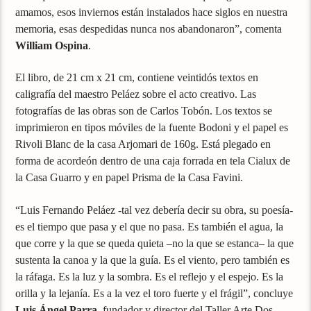
amamos, esos inviernos están instalados hace siglos en nuestra
memoria, esas despedidas nunca nos abandonaron”, comenta
William Ospina
.
El libro, de 21 cm x 21 cm, contiene veintidós textos en
caligrafía del maestro Peláez sobre el acto creativo. Las
fotografías de las obras son de Carlos Tobón. Los textos se
imprimieron en tipos móviles de la fuente Bodoni y el papel es
Rivoli Blanc de la casa Arjomari de 160g. Está plegado en
forma de acordeón dentro de una caja forrada en tela Cialux de
la Casa Guarro y en papel Prisma de la Casa Favini.
“Luis Fernando Peláez -tal vez debería decir su obra, su poesía-
es el tiempo que pasa y el que no pasa. Es también el agua, la
que corre y la que se queda quieta –no la que se estanca– la que
sustenta la canoa y la que la guía. Es el viento, pero también es
la ráfaga. Es la luz y la sombra. Es el reflejo y el espejo. Es la
orilla y la lejanía. Es a la vez el toro fuerte y el frágil”, concluye
Luis Ángel Parra
, fundador y director del Taller Arte Dos