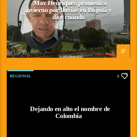
Max Henríquez pronostica
invierno por lluvias en Bogotá y
dice cuándo
R V AP
19 ABRIL, 2026
REGIONAL
0
Dejando en alto el nombre de
Colombia