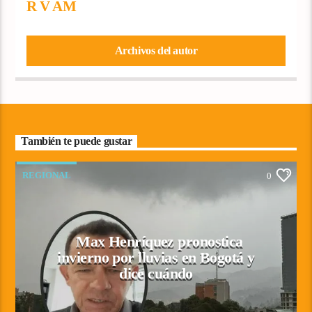
R V AM
Archivos del autor
También te puede gustar
REGIONAL
0
Max Henríquez pronostica
invierno por lluvias en Bogotá y
dice cuándo