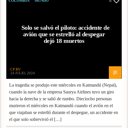
COLOMBIA
MUNDO
0
Solo se salvó el piloto: accidente de
avión que se estrelló al despegar
dejó 18 muertos
CP RV
24 JULIO, 2024
La tragedia se produjo este miércoles en Katmandú (Nepal),
cuando la nave de la empresa Saurya Airlines tuvo un giro
hacia la derecha y se salió de rumbo. Dieciocho personas
murieron el miércoles en Katmandú cuando el avión en el
que viajaban se estrelló durante el despegue, un accidente en
el que solo sobrevivió el […]