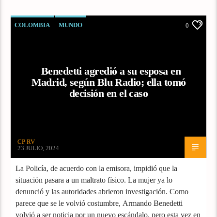
COLOMBIA
MUNDO
0
Benedetti agredió a su esposa en
Madrid, según Blu Radio; ella tomó
decisión en el caso
CP RV
23 JULIO, 2024
La Policía, de acuerdo con la emisora, impidió que la
situación pasara a un maltrato físico. La mujer ya lo
denunció y las autoridades abrieron investigación. Como
parece que se le volvió costumbre, Armando Benedetti
volvió a ser noticia por un nuevo escándalo, pero esta vez en