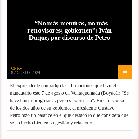
“No más mentiras, no más
retrovisores; gobiernen”: Iván
Duque, por discurso de Petro
CP RV
8 AGOSTO, 2024
El expresidente contradijo las afirmaciones que hizo el
mandatario este 7 de agosto en Ventaquemada (Boyacá): “Se
hace llamar progresista, pero es pobresista”. En el discurso
de los dos años de su gobierno, el presidente Gustavo
Petro hizo un balance en el que destacó lo que considera que
se ha hecho bien en su gestión y relacionó […]