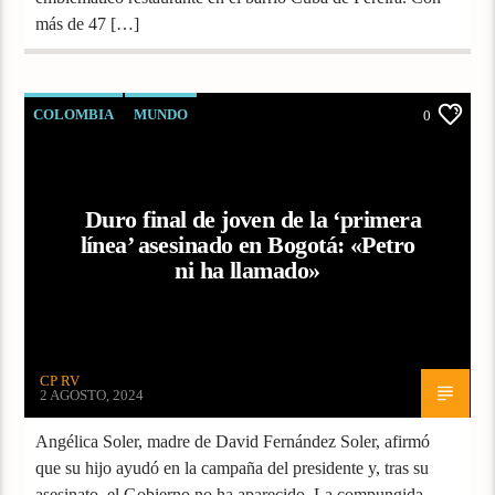
más de 47 […]
COLOMBIA
MUNDO
0
Duro final de joven de la ‘primera
línea’ asesinado en Bogotá: «Petro
ni ha llamado»
CP RV
2 AGOSTO, 2024
Angélica Soler, madre de David Fernández Soler, afirmó
que su hijo ayudó en la campaña del presidente y, tras su
asesinato, el Gobierno no ha aparecido. La compungida