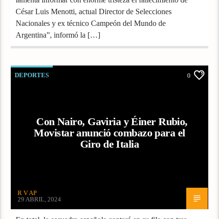
César Luis Menotti, actual Director de Selecciones
Nacionales y ex técnico Campeón del Mundo de
Argentina”, informó la […]
DEPORTES
0
Con Nairo, Gaviria y Éiner Rubio,
Movistar anunció combazo para el
Giro de Italia
R V AP
29 ABRIL, 2024