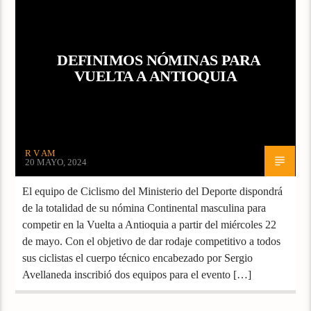
DEFINIMOS NÓMINAS PARA
VUELTA A ANTIOQUIA
R V AM
20 MAYO, 2024
El equipo de Ciclismo del Ministerio del Deporte dispondrá
de la totalidad de su nómina Continental masculina para
competir en la Vuelta a Antioquia a partir del miércoles 22
de mayo. Con el objetivo de dar rodaje competitivo a todos
sus ciclistas el cuerpo técnico encabezado por Sergio
Avellaneda inscribió dos equipos para el evento […]