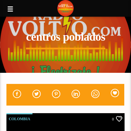
centros poblados
COLOMBIA
0