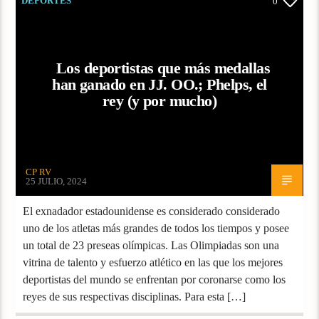
DEPORTES
0
Los deportistas que más medallas
han ganado en JJ. OO.; Phelps, el
rey (y por mucho)
CP RV
25 JULIO, 2024
El exnadador estadounidense es considerado considerado
uno de los atletas más grandes de todos los tiempos y posee
un total de 23 preseas olímpicas. Las Olimpiadas son una
vitrina de talento y esfuerzo atlético en las que los mejores
deportistas del mundo se enfrentan por coronarse como los
reyes de sus respectivas disciplinas. Para esta […]