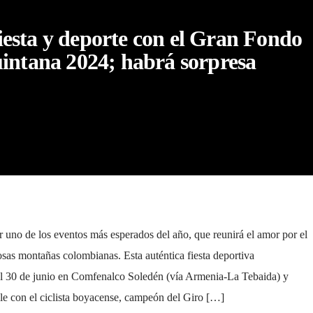
fiesta y deporte con el Gran Fondo
intana 2024; habrá sorpresa
r uno de los eventos más esperados del año, que reunirá el amor por el
uosas montañas colombianas. Esta auténtica fiesta deportiva
8 al 30 de junio en Comfenalco Soledén (vía Armenia-La Tebaida) y
ble con el ciclista boyacense, campeón del Giro […]