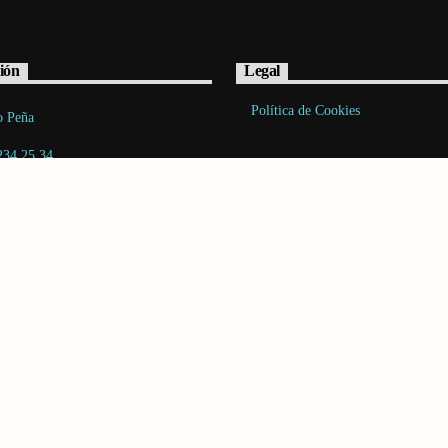
ión
Legal
Política de Cookies
o Peña
234 25 34
acto@radiovoltio.com