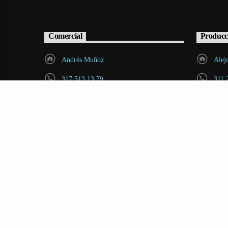
Comercial
Producc
Andrés Muñoz
Alej
317 513 13 79
311 
andres.munoz@radiovoltio.com
cont
Copyright 2018 - 2024 By
ajdjaudiovisual.com