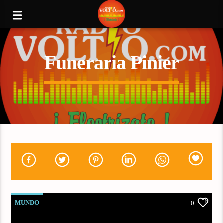
Funeraria Pinier
MUNDO
0