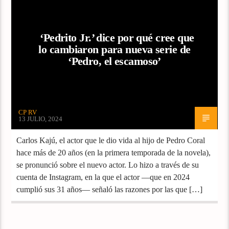
‘Pedrito Jr.’ dice por qué cree que
lo cambiaron para nueva serie de
‘Pedro, el escamoso’
CP RV
13 JULIO, 2024
Carlos Kajú, el actor que le dio vida al hijo de Pedro Coral
hace más de 20 años (en la primera temporada de la novela),
se pronunció sobre el nuevo actor. Lo hizo a través de su
cuenta de Instagram, en la que el actor —que en 2024
cumplió sus 31 años— señaló las razones por las que […]