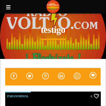
testigo
PARANORMAL
0