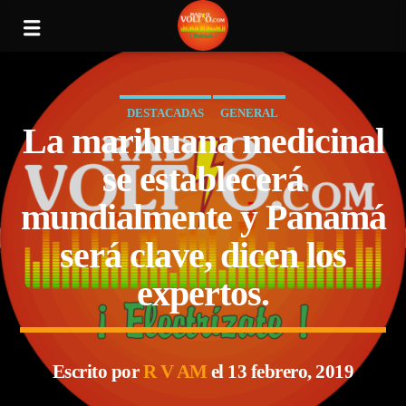
DESTACADAS
GENERAL
La marihuana medicinal
se establecerá
mundialmente y Panamá
será clave, dicen los
expertos.
Escrito por
R V AM
el 13 febrero, 2019