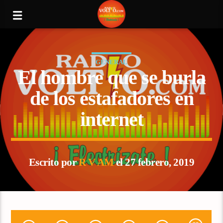
GENERAL
El hombre que se burla
de los estafadores en
internet
Escrito por
R V AM
el 27 febrero, 2019