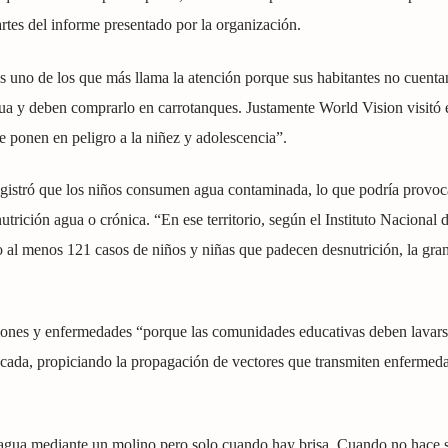
artes del informe presentado por la organización.
 uno de los que más llama la atención porque sus habitantes no cuenta
gua y deben comprarlo en carrotanques. Justamente World Vision visitó 
ue ponen en peligro a la niñez y adolescencia”.
registró que los niños consumen agua contaminada, lo que podría provoca
snutrición agua o crónica. “En ese territorio, según el Instituto Nacional 
ño al menos 121 casos de niños y niñas que padecen desnutrición, la gra
cciones y enfermedades “porque las comunidades educativas deben lavars
ncada, propiciando la propagación de vectores que transmiten enfermeda
 agua mediante un molino pero solo cuando hay brisa. Cuando no hace s