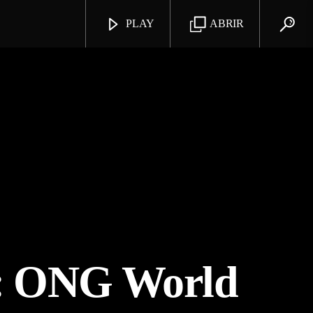
PLAY
ABRIR
go: ONG World