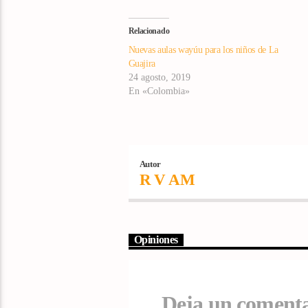
Relacionado
Nuevas aulas wayúu para los niños de La
Guajira
24 agosto, 2019
En «Colombia»
Autor
R V AM
Opiniones
Deja un coment