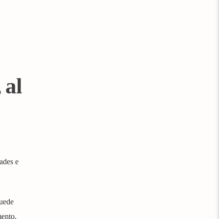
 al
ades e
puede
mento,