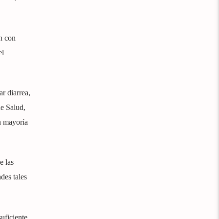
n con
el
r diarrea,
de Salud,
n mayoría
e las
des tales
uficiente