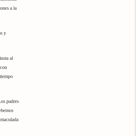
ones a la
os y
insta al
 con
 tiempo
Los padres
Debemos
Inmaculada