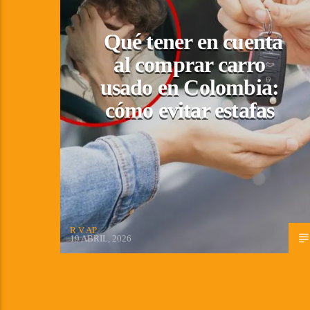
Qué tener en cuenta
al comprar carro
usado en Colombia:
cómo evitar estafas
R V AP
19 ABRIL, 2026