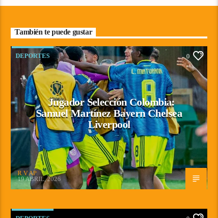
También te puede gustar
DEPORTES
0
Jugador Selección Colombia:
Samuel Martínez Bayern Chelsea
Liverpool
R V AP
19 ABRIL, 2026