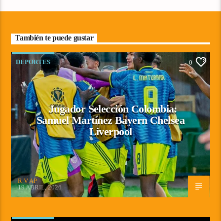
También te puede gustar
DEPORTES
0
Jugador Selección Colombia:
Samuel Martínez Bayern Chelsea
Liverpool
R V AP
19 ABRIL, 2026