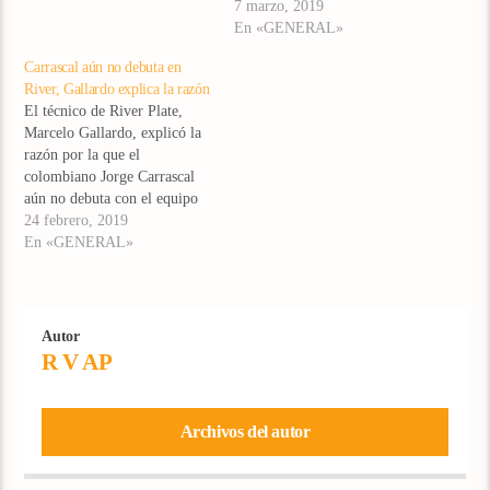
la noche de este miércoles.
7 marzo, 2019
Tanto el volante de creación,
En «GENERAL»
como el delantero Rafael
Carrascal aún no debuta en
Santos Borré no tuvieron una
River, Gallardo explica la razón
buena actuación en el 1-1
El técnico de River Plate,
de…
Marcelo Gallardo, explicó la
razón por la que el
colombiano Jorge Carrascal
aún no debuta con el equipo
profesional. El técnico de
24 febrero, 2019
River cree que a Jorge
En «GENERAL»
Carrascal aún le falta
progresar en su adaptación al
fútbol argentino. Prefiere no
anticiparse para que no
Autor
cometa…
R V AP
Archivos del autor