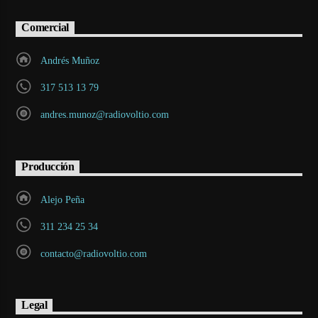
Comercial
Andrés Muñoz
317 513 13 79
andres.munoz@radiovoltio.com
Producción
Alejo Peña
311 234 25 34
contacto@radiovoltio.com
Legal