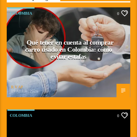
COLOMBIA
0
Qué tener en cuenta al comprar
carro usado en Colombia: cómo
evitar estafas
R V AP
19 ABRIL, 2026
COLOMBIA
0