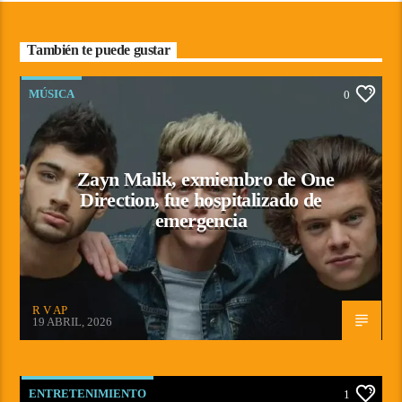
También te puede gustar
MÚSICA
0
Zayn Malik, exmiembro de One
Direction, fue hospitalizado de
emergencia
R V AP
19 ABRIL, 2026
ENTRETENIMIENTO
1