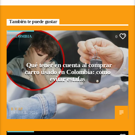
También te puede gustar
COLOMBIA
0
Qué tener en cuenta al comprar
carro usado en Colombia: cómo
evitar estafas
R V AP
19 ABRIL, 2026