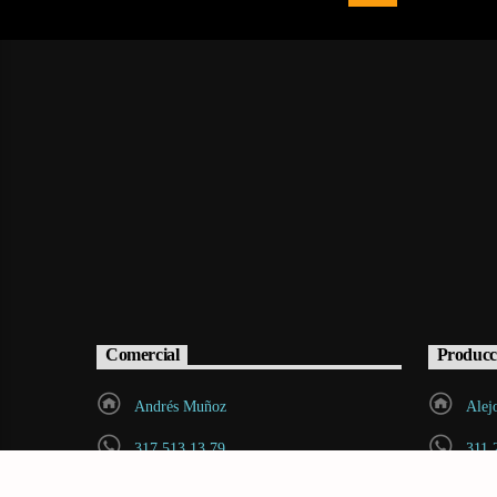
Comercial
Producc
Andrés Muñoz
Alej
317 513 13 79
311 
andres.munoz@radiovoltio.com
cont