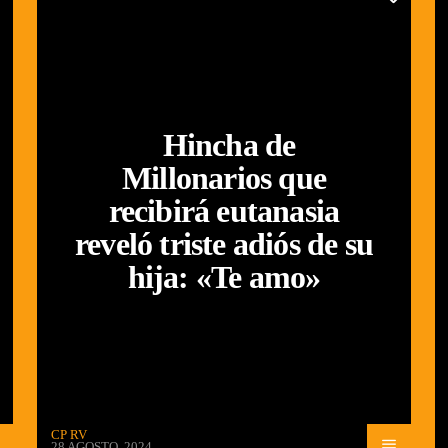
Hincha de
Millonarios que
recibirá eutanasia
reveló triste adiós de su
hija: «Te amo»
CP RV
28 AGOSTO, 2024