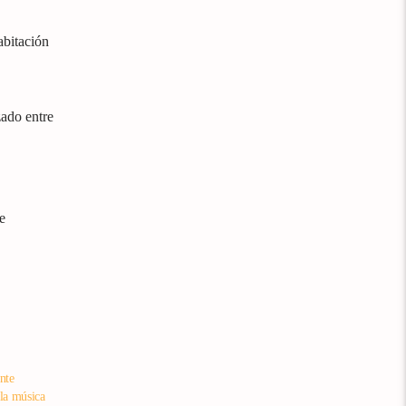
abitación
ado entre
e
nte
 la música