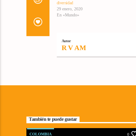
diversidad
29 enero, 2020
En «Mundo»
Autor
R V AM
También te puede gustar
COLOMBIA
0