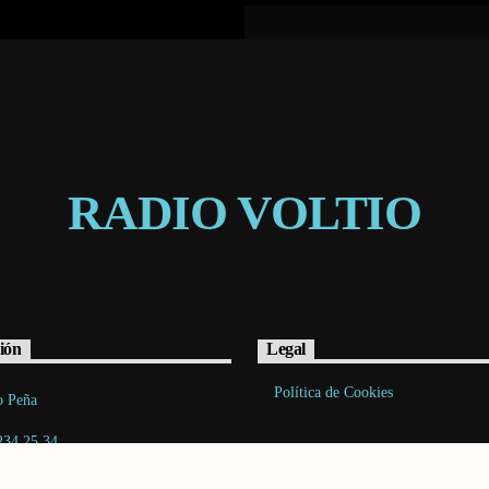
RADIO VOLTIO
ión
Legal
Política de Cookies
o Peña
234 25 34
acto@radiovoltio.com