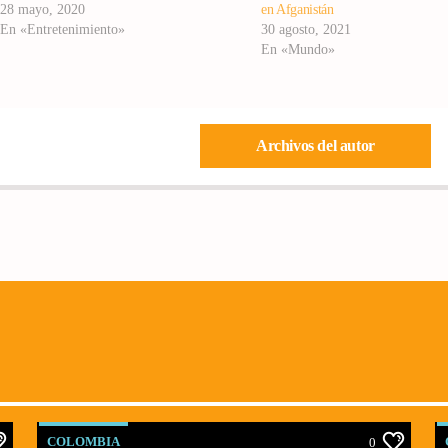
28 mayo, 2020
en Afganistán
En «Entretenimiento»
30 agosto, 2021
En «Mundo»
Archivos del autor
COLOMBIA
0