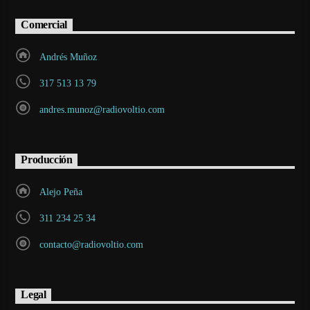
Comercial
Andrés Muñoz
317 513 13 79
andres.munoz@radiovoltio.com
Producción
Alejo Peña
311 234 25 34
contacto@radiovoltio.com
Legal