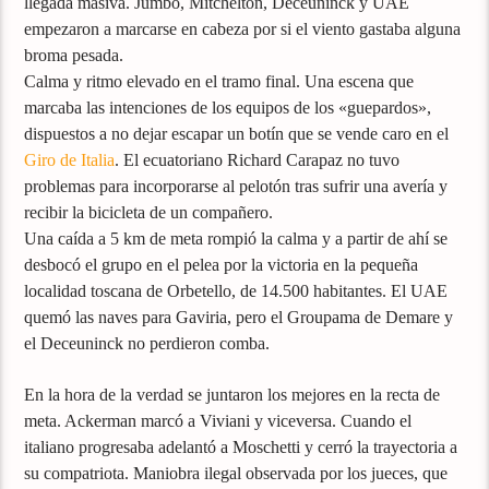
llegada masiva. Jumbo, Mitchelton, Deceuninck y UAE
empezaron a marcarse en cabeza por si el viento gastaba alguna
broma pesada.
Calma y ritmo elevado en el tramo final. Una escena que
marcaba las intenciones de los equipos de los «guepardos»,
dispuestos a no dejar escapar un botín que se vende caro en el
Giro de Italia
. El ecuatoriano Richard Carapaz no tuvo
problemas para incorporarse al pelotón tras sufrir una avería y
recibir la bicicleta de un compañero.
Una caída a 5 km de meta rompió la calma y a partir de ahí se
desbocó el grupo en el pelea por la victoria en la pequeña
localidad toscana de Orbetello, de 14.500 habitantes. El UAE
quemó las naves para Gaviria, pero el Groupama de Demare y
el Deceuninck no perdieron comba.
En la hora de la verdad se juntaron los mejores en la recta de
meta. Ackerman marcó a Viviani y viceversa. Cuando el
italiano progresaba adelantó a Moschetti y cerró la trayectoria a
su compatriota. Maniobra ilegal observada por los jueces, que