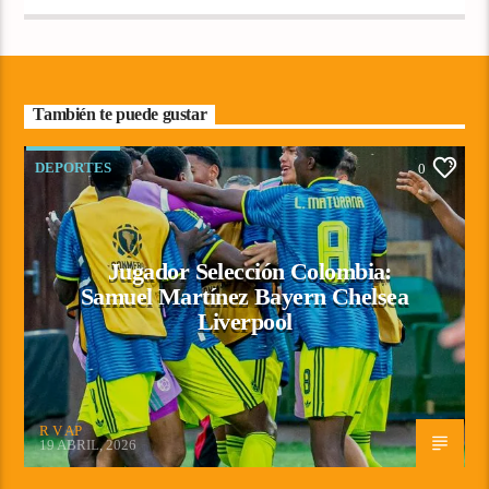
También te puede gustar
DEPORTES
0
Jugador Selección Colombia:
Samuel Martínez Bayern Chelsea
Liverpool
R V AP
19 ABRIL, 2026