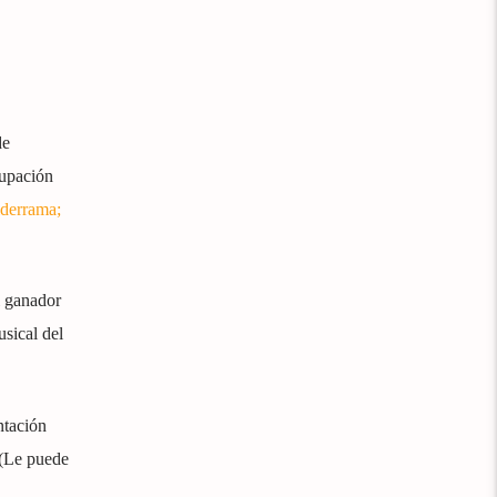
de
rupación
derrama;
l ganador
sical del
ntación
 (Le puede