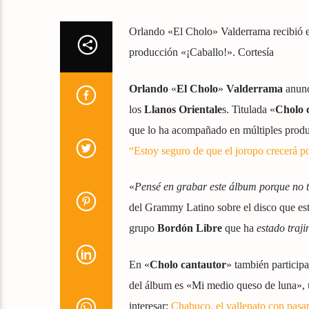
Orlando «El Cholo» Valderrama recibió 
producción «¡Caballo!». Cortesía
Orlando
«
El Cholo
»
Valderrama
anunc
los
Llanos Orientale
s. Titulada «
Cholo 
que lo ha acompañado en múltiples produ
“Estoy seguro de que el joropo crecerá p
«
Pensé en grabar este álbum porque no t
del Grammy Latino sobre el disco que es
grupo
Bordón Libre
que ha
estado traj
En «
Cholo cantautor
» también participa
del álbum es «Mi medio queso de luna», un
interesar:
Chabuco, el vallenato con pasa