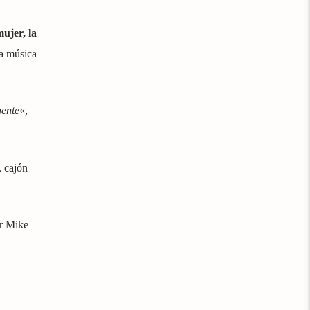
mujer, la
la música
gente
«,
, cajón
r Mike