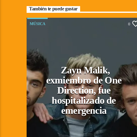
También te puede gustar
MÚSICA
0
Zayn Malik,
exmiembro de One
Direction, fue
hospitalizado de
emergencia