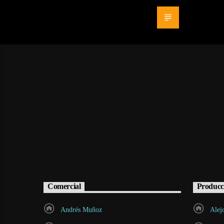
Comercial
Producc
Andrés Muñoz
Alej