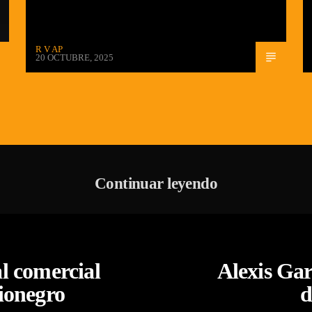
R V AP
20 OCTUBRE, 2025
Continuar leyendo
l comercial
Alexis Gar
Rionegro
d