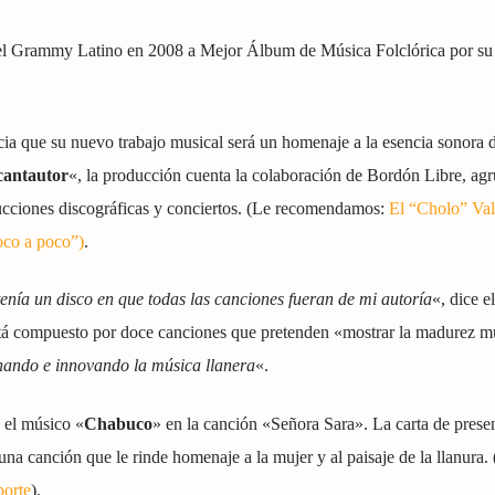
el Grammy Latino en 2008 a Mejor Álbum de Música Folclórica por su
ia que su nuevo trabajo musical será un homenaje a la esencia sonora 
cantautor
«, la producción cuenta la colaboración de Bordón Libre, ag
cciones discográficas y conciertos. (Le recomendamos:
El “Cholo” Val
oco a poco”)
.
enía un disco en que todas las canciones fueran de mi autoría
«, dice e
tá compuesto por doce canciones que pretenden «mostrar la madurez mu
inando e innovando la música llanera
«.
 el músico «
Chabuco
» en la canción «Señora Sara». La carta de prese
a canción que le rinde homenaje a la mujer y al paisaje de la llanura.
porte
).